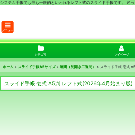
システム手帳でも最も一般的といわれるレフト式のスライド手帳です。 迷った
メニュー
カテゴリ
マイページ
ホーム
>
スライド手帳A5サイズ
>
週間（見開き二週間）
>
スライド手帳 壱式 A5
スライド手帳 壱式 A5判 レフト式(2026年4月始まり版)