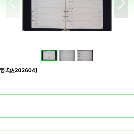
壱式佐202604
]