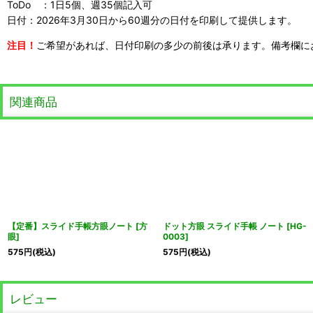
ToDo ：1日5個、週35個記入可
日付：2026年3月30日から60週分の日付を印刷して提供します。
注目！
ご希望があれば、日付印刷の多少の前後は承ります。備考欄に
関連商品
【定番】スライド手帳方眼ノート
[
方
ドット方眼 スライド手帳 ノート
[
HG-
眼
]
0003
]
575
円
(税込)
575
円
(税込)
レビュー