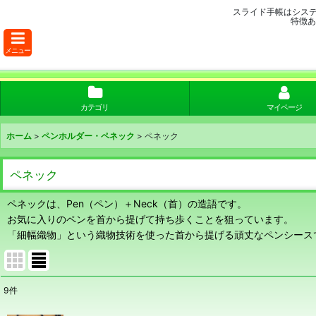
スライド手帳はシス
特徴あ
メニュー
カテゴリ
マイページ
ホーム
>
ペンホルダー・ペネック
>
ペネック
ペネック
ペネックは、Pen（ペン）＋Neck（首）の造語です。
お気に入りのペンを首から提げて持ち歩くことを狙っています。
「細幅織物」という織物技術を使った首から提げる頑丈なペンシース
9
件
表示数
: