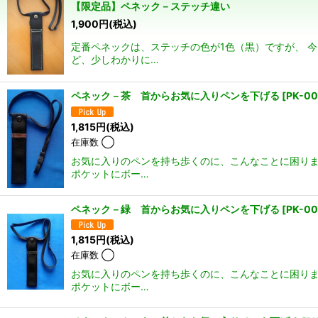
【限定品】ペネック－ステッチ違い
1,900
円
(税込)
並び順
:
定番ペネックは、ステッチの色が1色（黒）ですが、 
ど、少しわかりに…
ペネック－茶 首からお気に入りペンを下げる
[
PK-0
1,815
円
(税込)
在庫数 ◯
お気に入りのペンを持ち歩くのに、こんなことに困りま
ポケットにボー…
ペネック－緑 首からお気に入りペンを下げる
[
PK-00
1,815
円
(税込)
在庫数 ◯
お気に入りのペンを持ち歩くのに、こんなことに困りま
ポケットにボー…