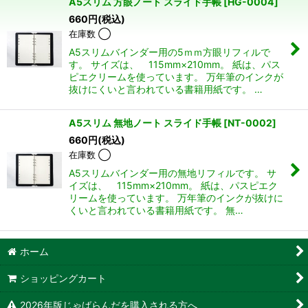
A5スリム 方眼ノート スライド手帳
[
HG-0004
]
660
円
(税込)
並び順
:
在庫数 ◯
A5スリムバインダー用の5ｍｍ方眼リフィルで
絞り込む
す。 サイズは、 115mm×210mm。 紙は、パス
ピエクリームを使っています。 万年筆のインクが
抜けにくいと言われている書籍用紙です。 …
A5スリム 無地ノート スライド手帳
[
NT-0002
]
660
円
(税込)
在庫数 ◯
A5スリムバインダー用の無地リフィルです。 サ
イズは、 115mm×210mm。 紙は、パスピエク
リームを使っています。 万年筆のインクが抜けに
くいと言われている書籍用紙です。 無…
ホーム
ショッピングカート
2026年版じゃばらんだを購入される方へ