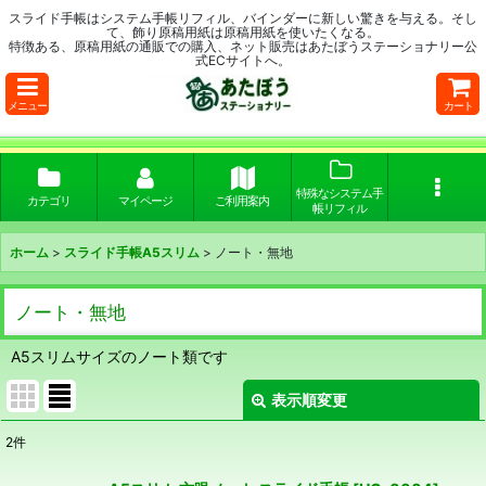
スライド手帳はシステム手帳リフィル、バインダーに新しい驚きを与える。そし
て、飾り原稿用紙は原稿用紙を使いたくなる。
特徴ある、原稿用紙の通販での購入、ネット販売はあたぼうステーショナリー公
式ECサイトへ。
メニュー
カート
特殊なシステム手
カテゴリ
マイページ
ご利用案内
帳リフィル
ホーム
>
スライド手帳A5スリム
>
ノート・無地
ノート・無地
A5スリムサイズのノート類です
表示順変更
閉じる
2
件
表示数
: