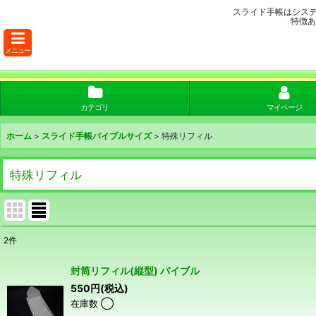
スライド手帳はシス
特徴あ
メニュー
カテゴリ
マイページ
ホーム
>
スライド手帳バイブルサイズ
>
特殊リフィル
特殊リフィル
2
件
表示数
:
封筒リフィル(縦型) バイブル
550
円
(税込)
並び順
:
在庫数 ◯