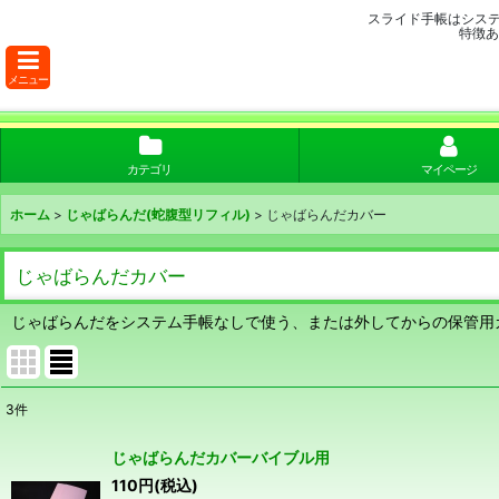
スライド手帳はシス
特徴あ
メニュー
カテゴリ
マイページ
ホーム
>
じゃばらんだ(蛇腹型リフィル)
>
じゃばらんだカバー
じゃばらんだカバー
じゃばらんだをシステム手帳なしで使う、または外してからの保管用
3
件
表示数
:
じゃばらんだカバーバイブル用
110
円
(税込)
並び順
: