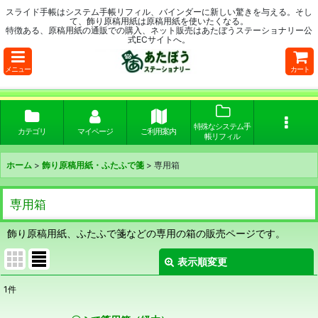
スライド手帳はシステム手帳リフィル、バインダーに新しい驚きを与える。そし
て、飾り原稿用紙は原稿用紙を使いたくなる。
特徴ある、原稿用紙の通販での購入、ネット販売はあたぼうステーショナリー公
式ECサイトへ。
メニュー
カート
特殊なシステム手
カテゴリ
マイページ
ご利用案内
帳リフィル
ホーム
>
飾り原稿用紙・ふたふで箋
>
専用箱
専用箱
飾り原稿用紙、ふたふで箋などの専用の箱の販売ページです。
表示順変更
閉じる
1
件
表示数
: