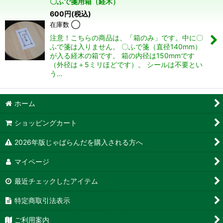
〇ふで箋用箱（経木）
600
円
(税込)
並び順
:
在庫数 ◯
注意！こちらの商品は、「箱のみ」です。中に〇
絞り込む
ふで箋は入りません。 〇ふで箋（直径140mm）
が入る経木の箱です。 箱の内径は150mmです
（外径は＋5ミリほどです）。 シールは不要とい
う…
ホーム
ショッピングカート
2026年版じゃばらんだを購入される方へ
マイページ
最近チェックしたアイテム
特定商取引法表示
ご利用案内