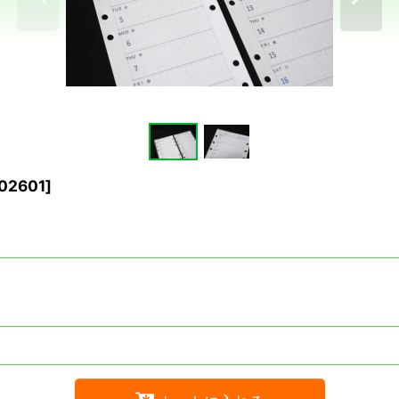
2601
]