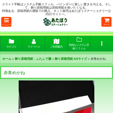
スライド手帳はシステム手帳リフィル、バインダーに新しい驚きを与える。そし
て、飾り原稿用紙は原稿用紙を使いたくなる。
特徴ある、原稿用紙の通販での購入、ネット販売はあたぼうステーショナリー公
式ECサイトへ。
メニュー
カート
特殊なシステム手
カテゴリ
マイページ
ご利用案内
帳リフィル
ホーム
>
飾り原稿用紙・ふたふで箋
>
飾り原稿用紙 A4サイズ
>
赤青めがね
赤青めがね