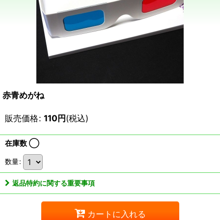
赤青めがね
販売価格
:
110
円
(税込)
在庫数 ◯
数量
:
返品特約に関する重要事項
カートに入れる