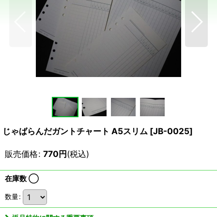
じゃばらんだガントチャート A5スリム
[
JB-0025
]
販売価格
:
770
円
(税込)
在庫数 ◯
数量
: