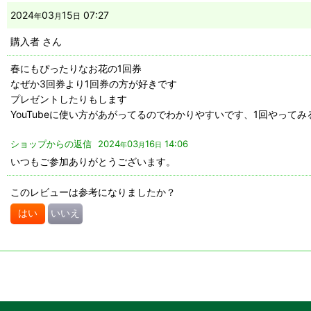
2024
03
15
07:27
年
月
日
購入者
さん
春にもぴったりなお花の1回券
なぜか3回券より1回券の方が好きです
プレゼントしたりもします
YouTubeに使い方があがってるのでわかりやすいです、1回やって
ショップからの返信
2024
03
16
14:06
年
月
日
いつもご参加ありがとうございます。
このレビューは参考になりましたか？
はい
いいえ