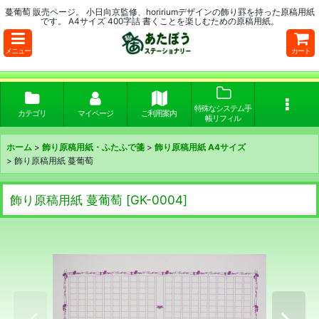
蔓葡萄 販売ページ。 小日向京監修、hoririumデザインの飾り罫を持った原稿用紙
です。 A4サイズ 400字詰 書くことを楽しむための原稿用紙。
メニュー
カート
特殊なシステム手
カテゴリ
マイページ
ご利用案内
帳リフィル
ホーム
>
飾り原稿用紙・ふたふで箋
>
飾り原稿用紙 A4サイズ
>
飾り原稿用紙 蔓葡萄
飾り原稿用紙 蔓葡萄
[
GK-0004
]