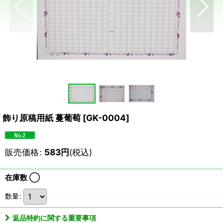
飾り原稿用紙 蔓葡萄
[
GK-0004
]
販売価格
:
583
円
(税込)
在庫数 ◯
数量
:
返品特約に関する重要事項