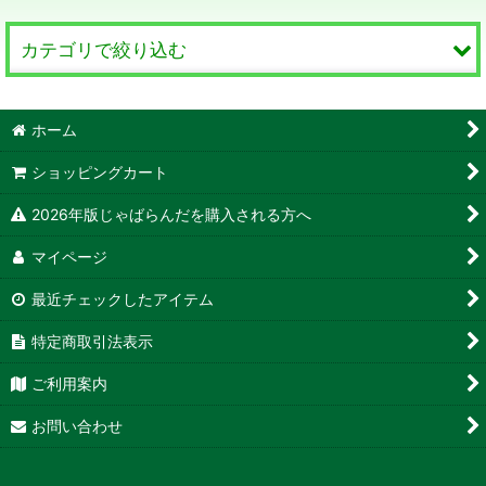
並び順
:
カテゴリで絞り込む
絞り込む
飾り原稿用紙・ふたふで箋 (全商品)
ホーム
飾り原稿用紙 A4サイズ
ショッピングカート
飾り原稿用紙 A5サイズ（200字）
2026年版じゃばらんだを購入される方へ
マイページ
ふたふでサイズ（高さバイブル）
最近チェックしたアイテム
まるふで箋
特定商取引法表示
はがき原稿用紙
ご利用案内
封筒
お問い合わせ
メモ用紙（飾りモチーフ）