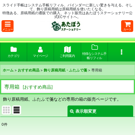
スライド手帳はシステム手帳リフィル、バインダーに新しい驚きを与える。そし
て、飾り原稿用紙は原稿用紙を使いたくなる。
特徴ある、原稿用紙の通販での購入、ネット販売はあたぼうステーショナリー公
式ECサイトへ。
メニュー
カート
特殊なシステム手
カテゴリ
マイページ
ご利用案内
帳リフィル
ホーム
>
おすすめ商品
>
飾り原稿用紙・ふたふで箋
>
専用箱
専用箱
[
おすすめ商品
]
飾り原稿用紙、ふたふで箋などの専用の箱の販売ページです。
表示順変更
閉じる
0
件
表示数
: