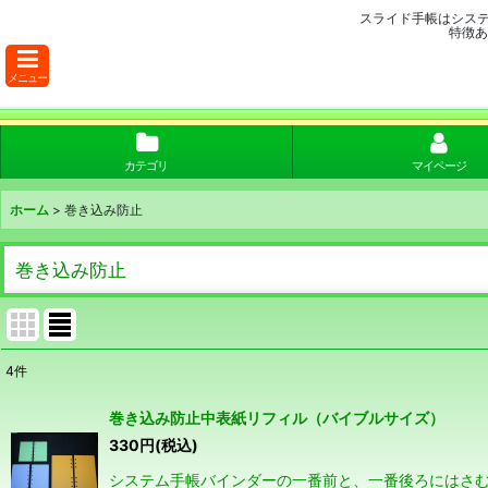
スライド手帳はシス
特徴あ
メニュー
カテゴリ
マイページ
ホーム
>
巻き込み防止
巻き込み防止
4
件
表示数
:
巻き込み防止中表紙リフィル（バイブルサイズ）
330
円
(税込)
並び順
:
システム手帳バインダーの一番前と、一番後ろにはさむ