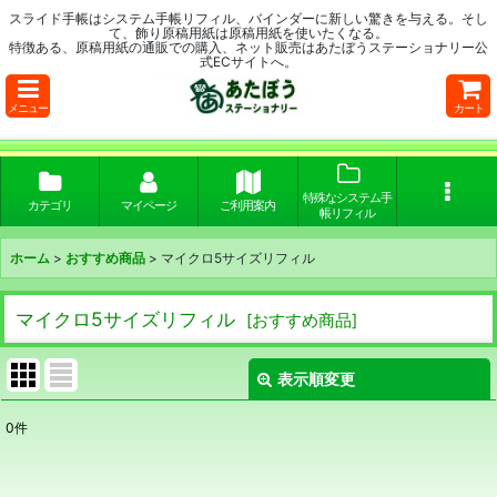
スライド手帳はシステム手帳リフィル、バインダーに新しい驚きを与える。そし
て、飾り原稿用紙は原稿用紙を使いたくなる。
特徴ある、原稿用紙の通販での購入、ネット販売はあたぼうステーショナリー公
式ECサイトへ。
メニュー
カート
特殊なシステム手
カテゴリ
マイページ
ご利用案内
帳リフィル
ホーム
>
おすすめ商品
>
マイクロ5サイズリフィル
マイクロ5サイズリフィル
[
おすすめ商品
]
表示順変更
閉じる
0
件
表示数
: