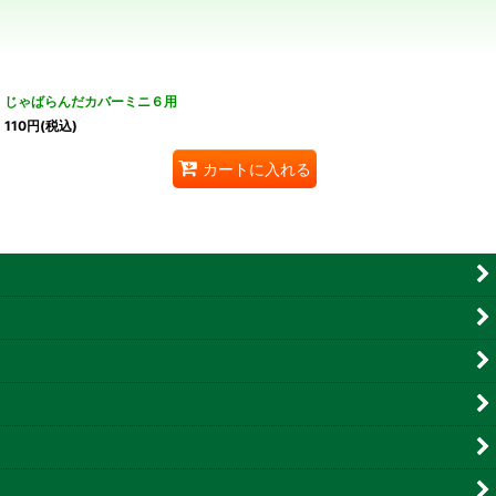
じゃばらんだカバーミニ６用
110
円
(税込)
カートに入れる