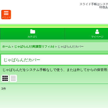
スライド手帳はシス
特徴あ
メニュー
カテゴリ
マイページ
ホーム
>
じゃばらんだ(蛇腹型リフィル)
>
じゃばらんだカバー
じゃばらんだカバー
じゃばらんだをシステム手帳なしで使う、または外してからの保管用
3
件
表示数
:
並び順
: