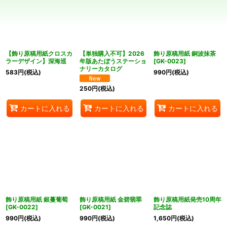
並び順
:
絞り込む
【飾り原稿用紙クロスカ
【単独購入不可】2026
飾り原稿用紙 銅波抹茶
ラーデザイン】深海巡
年版あたぼうステーショ
[
GK-0023
]
ナリーカタログ
583
円
(税込)
990
円
(税込)
250
円
(税込)
カートに入れる
カートに入れる
カートに入れる
飾り原稿用紙 銀蔓葡萄
飾り原稿用紙 金碧翡翠
飾り原稿用紙発売10周年
[
GK-0022
]
[
GK-0021
]
記念誌
990
円
(税込)
990
円
(税込)
1,650
円
(税込)