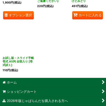
ご遠慮ください】
けどみどり
1,900
円
(税込)
220
円
(税込)
451
円
(税込)
オプション選択
カートに入れる
お試し版－スライド手帳
壱式 A5判 全部入り
[
壱
式試１
]
110
円
(税込)
ホーム
ショッピングカート
2026年版じゃばらんだを購入される方へ