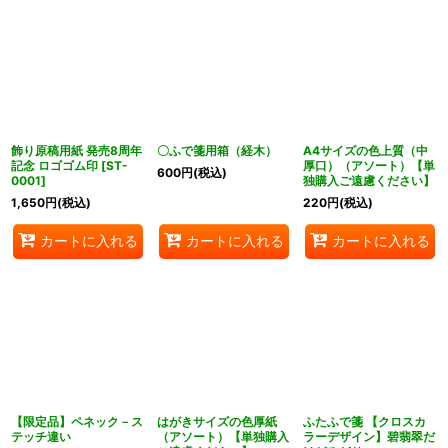
飾り原稿用紙 発売8周年
〇ふで箋用箱（経木）
A4サイズの色上質（中
記念 ロゴゴム印
[
ST-
厚口）（アソート）【単
600
円
(税込)
0001
]
独購入ご遠慮ください】
1,650
円
(税込)
220
円
(税込)
カートに入れる
カートに入れる
カートに入れる
【限定品】ペネック－ス
はがきサイズの色厚紙
ふたふで箋 【クロスカ
テッチ違い
（アソート）【単独購入
ラーデザイン】碧翡翠だ