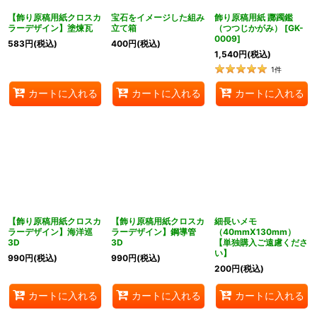
【飾り原稿用紙クロスカ
宝石をイメージした組み
飾り原稿用紙 躑躅鑑
ラーデザイン】塗煉瓦
立て箱
（つつじかがみ）
[
GK-
0009
]
583
円
(税込)
400
円
(税込)
1,540
円
(税込)
1
件
カートに入れる
カートに入れる
カートに入れる
【飾り原稿用紙クロスカ
【飾り原稿用紙クロスカ
細長いメモ
ラーデザイン】海洋巡
ラーデザイン】鋼導管
（40mmX130mm）
3D
3D
【単独購入ご遠慮くださ
い】
990
円
(税込)
990
円
(税込)
200
円
(税込)
カートに入れる
カートに入れる
カートに入れる