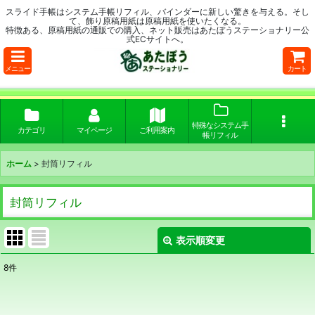
スライド手帳はシステム手帳リフィル、バインダーに新しい驚きを与える。そし
て、飾り原稿用紙は原稿用紙を使いたくなる。
特徴ある、原稿用紙の通販での購入、ネット販売はあたぼうステーショナリー公
式ECサイトへ。
メニュー
カート
特殊なシステム手
カテゴリ
マイページ
ご利用案内
帳リフィル
ホーム
>
封筒リフィル
封筒リフィル
表示順変更
閉じる
8
件
表示数
: