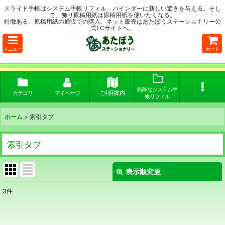
スライド手帳はシステム手帳リフィル、バインダーに新しい驚きを与える。そし
て、飾り原稿用紙は原稿用紙を使いたくなる。
特徴ある、原稿用紙の通販での購入、ネット販売はあたぼうステーショナリー公
式ECサイトへ。
メニュー
カート
特殊なシステム手
カテゴリ
マイページ
ご利用案内
帳リフィル
ホーム
>
索引タブ
索引タブ
表示順変更
閉じる
3
件
表示数
: