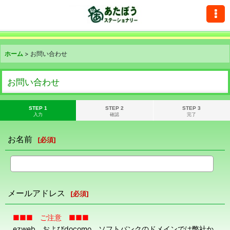
ホーム
>
お問い合わせ
お問い合わせ
STEP 1
STEP 2
STEP 3
入力
確認
完了
お名前
[
必須
]
メールアドレス
[
必須
]
■■■ ご注意 ■■■
ezweb、およびdocomo、ソフトバンクのドメインでは弊社か